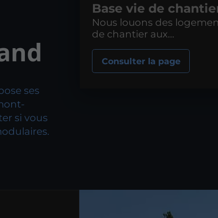
Base vie de chantie
Nous louons des logemen
de chantier aux
rand
professionnels du BTP.
Consulter la page
pose ses
mont-
ter si vous
odulaires.