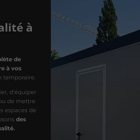
lité à
d
ète de
e à vos
n temporaire.
er, d'équiper
 ou de mettre
es espaces de
posons
des
lité.