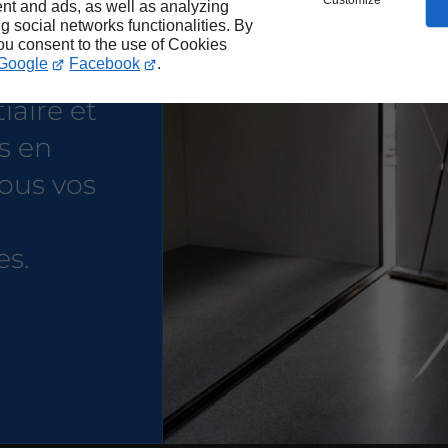
ocation
Customize
nt and ads, as well as analyzing
ng social networks functionalities. By
you consent to the use of Cookies
Google
Facebook
.
iaire et
s en
ous vos
es.