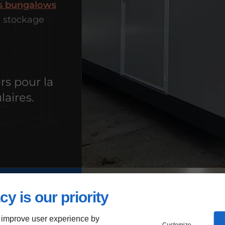
s bungalows
e stockage
rs pour la
laires.
cy is our priority
 improve user experience by