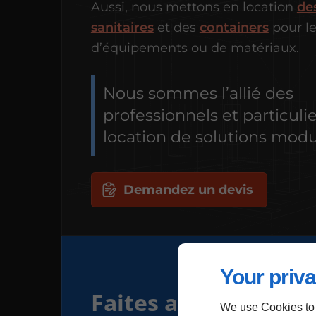
Aussi, nous mettons en location
de
sanitaires
et des
containers
pour l
d’équipements ou de matériaux.
Nous sommes l’allié des
professionnels et particulie
location de solutions modu
Demandez un devis
Your priva
Faites appel à notre
We use Cookies to