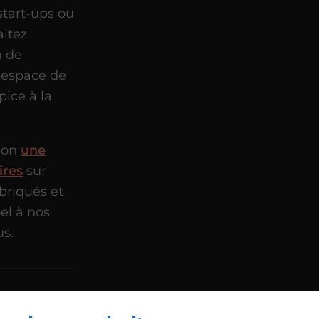
start-ups ou
aitez
n de
 espace de
pice à la
tion
une
ires
sur
briqués et
pel à nos
us.
ons