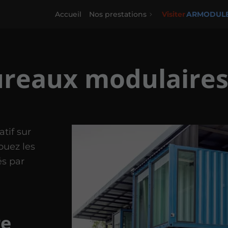
Accueil
Nos prestations
Visiter
ARMODUL
ureaux modulaires
tif sur
ouez les
és par
re