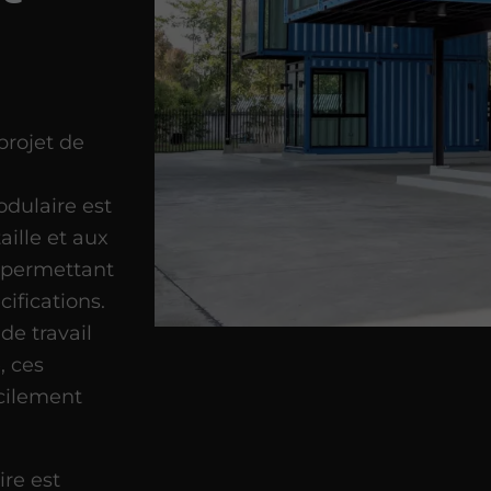
projet de
odulaire est
aille et aux
, permettant
ifications.
de travail
, ces
cilement
ire est