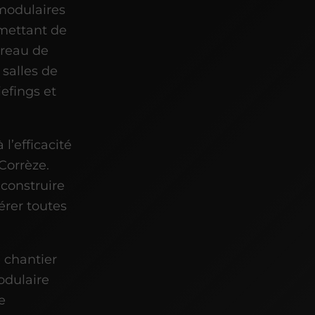
 modulaires
mettant de
ureau de
 salles de
iefings et
l’efficacité
 Corrèze.
construire
érer toutes
e chantier
dulaire
e