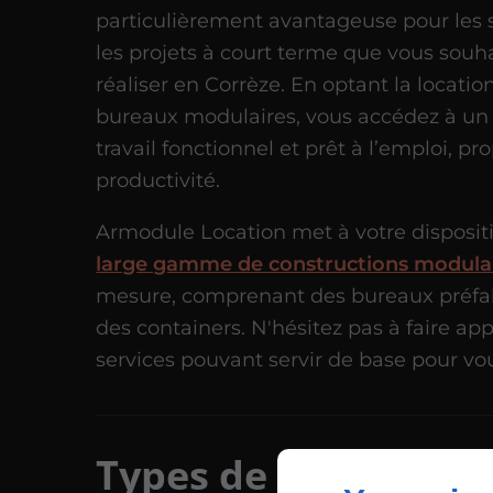
particulièrement avantageuse pour les 
les projets à court terme que vous souh
réaliser en Corrèze. En optant la locatio
bureaux modulaires, vous accédez à un
travail fonctionnel et prêt à l’emploi, pro
productivité.
Armodule Location met à votre disposi
large gamme de constructions modula
mesure, comprenant des bureaux préfa
des containers. N'hésitez pas à faire ap
services pouvant servir de base pour vo
Types de constructi